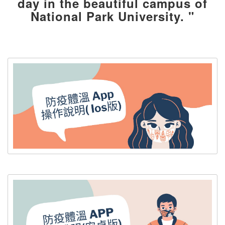
day in the beautiful campus of
National Park University. "
體溫 App 操作說明 - ios版本