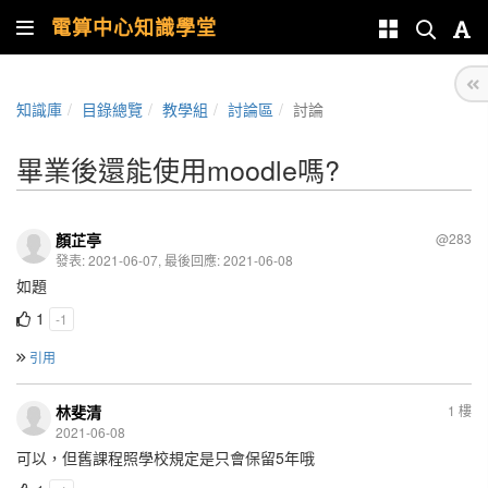
電算中心知識學堂
知識庫
目錄總覽
教學組
討論區
討論
畢業後還能使用moodle嗎?
顏芷亭
@283
發表: 2021-06-07, 最後回應: 2021-06-08
如題
1
-1
引用
林斐清
1 樓
2021-06-08
可以，但舊課程照學校規定是只會保留5年哦