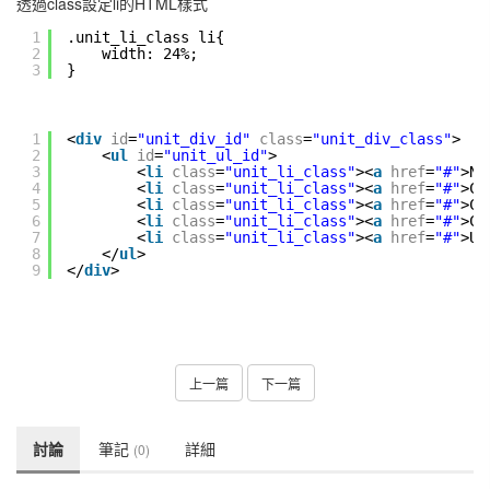
透過class設定li的HTML樣式
1
.unit_li_class li{
2
width: 24%;
3
}
1
<
div
id
=
"unit_div_id"
class
=
"unit_div_class"
>
2
<
ul
id
=
"unit_ul_id"
>
3
<
li
class
=
"unit_li_class"
><
a
href
=
"#"
>Ne
4
<
li
class
=
"unit_li_class"
><
a
href
=
"#"
>Ca
5
<
li
class
=
"unit_li_class"
><
a
href
=
"#"
>Cl
6
<
li
class
=
"unit_li_class"
><
a
href
=
"#"
>CA
7
<
li
class
=
"unit_li_class"
><
a
href
=
"#"
>US
8
</
ul
>
9
</
div
>
上一篇
下一篇
討論
筆記
詳細
(0)