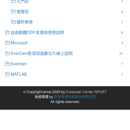
入門班
7
進階班
5
額外教學
1
自由軟體ODF宣導與使用說明
6
Microsoft
5
EverCam影音知識數位化線上說明
31
Evercam
1
MATLAB
1
© Copyright since 2020 by
Computer Center, NPUST.
系統維護 by
集智學習科技股份有限公司
All rights reserved.