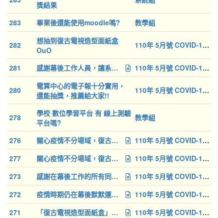
獎結果
283
畢業後還能使用moodle嗎?
教學組
想抽到復古電視造型面紙盒
282
110年 5月號 COVID-19 特急刊
OuO
281
感謝幕後工作人員，讓系統越來越好。
110年 5月號 COVID-19 特急刊
電算中心的電子報十分實用，
280
110年 5月號 COVID-19 特急刊
還能抽獎，推薦給大家!!
學校 數位學習平台 有 線上測驗
278
教學組
平台嗎?
276
關心疫情不分場域，復古電視造型面紙盒使我訊息不漏接
110年 5月號 COVID-19 特急刊
277
關心疫情不分場域，復古電視造型面紙盒使我訊息不漏接
110年 5月號 COVID-19 特急刊
273
感謝在幕後工作的所有同仁，讓系統能越來越完善
110年 5月號 COVID-19 特急刊
272
疫情時期仍在幕後默默運作的工作同仁，辛苦了！有你們真好！
110年 5月號 COVID-19 特急刊
271
「復古電視造型面紙盒」趕緊抽中我~抽中我~
110年 5月號 COVID-19 特急刊