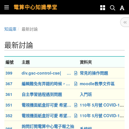
電算中心知識學堂
知識庫
最新討論
最新討論
編號
主題
資料夾
399
div.gsc-control-cse{ border: 0; padding: 0; width: 3
常見的操作問題
367
編輯難免有弄錯的時候，請問如何刪除錯誤的母課程?
moodle教學文件區
361
自主學習過程遇到問題
入門班
351
電視機面紙盒好可愛 希望能抽中
110年 5月號 COVID-19 特急刊
352
電視機面紙盒好可愛 希望能抽中
110年 5月號 COVID-19 特急刊
詢問訂閱電算中心電子報之抽
285
系統組