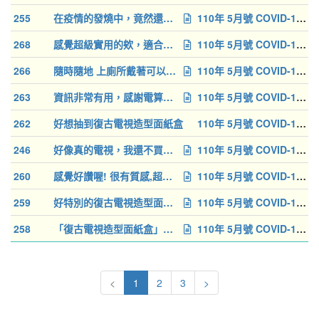
255
在疫情的發燒中，竟然還有這麼好康的禮物，還不趕快來抽一波
110年 5月號 COVID-19 特急刊
268
感覺超級實用的欸，適合不同場合使用
110年 5月號 COVID-19 特急刊
266
隨時隨地 上廁所戴著可以一邊擦屁屁 拿到床上追劇還能一邊擦眼淚 實在猴腮雷鴨
110年 5月號 COVID-19 特急刊
263
資訊非常有用，感謝電算中心
110年 5月號 COVID-19 特急刊
262
好想抽到復古電視造型面紙盒
110年 5月號 COVID-19 特急刊
246
好像真的電視，我還不買爆~
110年 5月號 COVID-19 特急刊
260
感覺好讚喔! 很有質感,超想要的啦!
110年 5月號 COVID-19 特急刊
259
好特別的復古電視造型面紙盒，期待被抽中，放在辦公桌裝飾使用，一定很棒
110年 5月號 COVID-19 特急刊
258
「復古電視造型面紙盒」太可愛了，趕緊抽中我~抽中我~
110年 5月號 COVID-19 特急刊
<
1
2
3
>