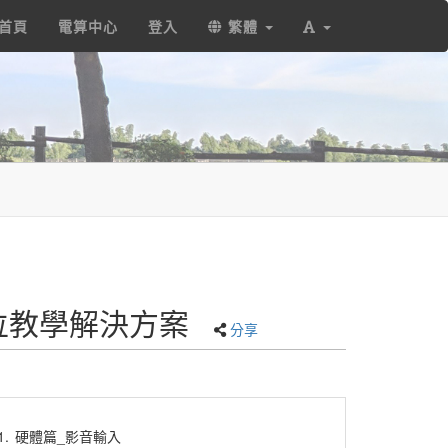
首頁
電算中心
登入
繁體
 數位教學解決方案
分享
1.
硬體篇_影音輸入