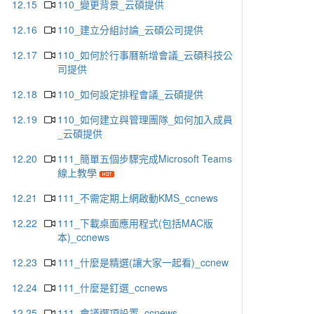
12.15
110_變更背景_云碩提供
12.16
110_建立分組討論_云碩公司提供
12.17
110_如何於行事曆新增會議_云碩科技公
司提供
12.18
110_如何設定排程會議_云碩提供
12.19
110_如何建立與管理團隊_如何加入成員
_云碩提供
12.20
111_簡單五個步驟完成Microsoft Teams
線上教學
12.21
111_不需定期上網啟動KMS_ccnews
12.22
111_下載桌面應用程式(包括MAC版
本)_ccnews
12.23
111_什麼是精選(讓大家一起看)_ccnew
12.24
111_什麼是釘選_ccnews
12.25
111_會議選項設置_ccnews