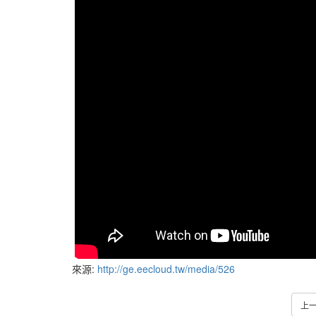
來源:
http://ge.eecloud.tw/media/526
上