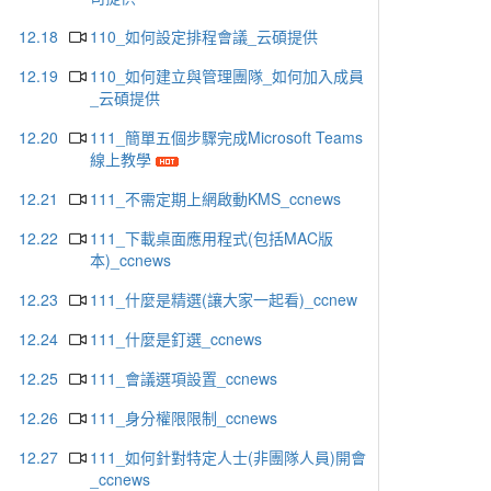
12.18
110_如何設定排程會議_云碩提供
12.19
110_如何建立與管理團隊_如何加入成員
_云碩提供
12.20
111_簡單五個步驟完成Microsoft Teams
線上教學
12.21
111_不需定期上網啟動KMS_ccnews
12.22
111_下載桌面應用程式(包括MAC版
本)_ccnews
12.23
111_什麼是精選(讓大家一起看)_ccnew
12.24
111_什麼是釘選_ccnews
12.25
111_會議選項設置_ccnews
12.26
111_身分權限限制_ccnews
12.27
111_如何針對特定人士(非團隊人員)開會
_ccnews