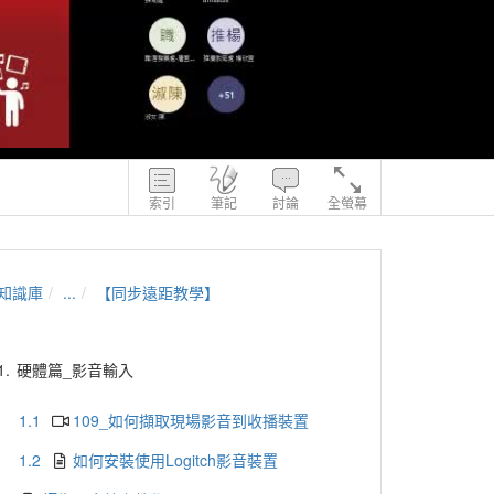
索引
筆記
討論
全螢幕
知識庫
...
【同步遠距教學】
1.
硬體篇_影音輸入
1.1
109_如何擷取現場影音到收播裝置
1.2
如何安裝使用Logitch影音裝置