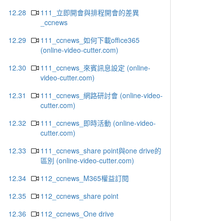
12.28
111_立即開會與排程開會的差異
_ccnews
12.29
111_ccnews_如何下載office365
(online-video-cutter.com)
12.30
111_ccnews_來賓訊息設定 (online-
video-cutter.com)
12.31
111_ccnews_網路研討會 (online-video-
cutter.com)
12.32
111_ccnews_即時活動 (online-video-
cutter.com)
12.33
111_ccnews_share point與one drive的
區別 (online-video-cutter.com)
12.34
112_ccnews_M365權益訂閱
12.35
112_ccnews_share point
12.36
112_ccnews_One drive